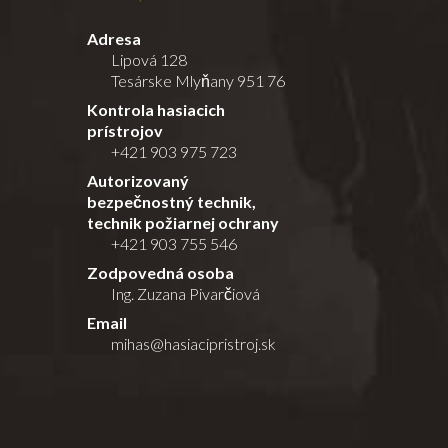
Adresa
Lipová 128
Tesárske Mlyňany 951 76
Kontrola hasiacich
prístrojov
+421 903 975 723
Autorizovaný
bezpečnostný technik,
technik požiarnej ochrany
+421 903 755 546
Zodpovedná osoba
Ing. Zuzana Pivarčiová
Email
mihas@hasiacipristroj.sk