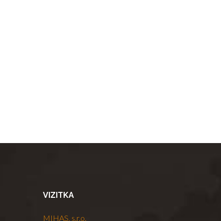
VIZITKA
MIHAS, s.r.o.