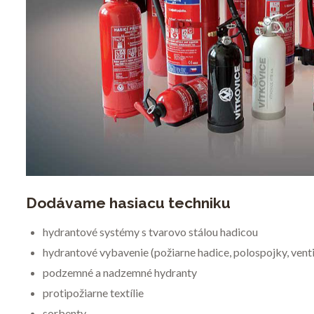
Dodávame hasiacu techniku
hydrantové systémy s tvarovo stálou hadicou
hydrantové vybavenie (požiarne hadice, polospojky, venti
podzemné a nadzemné hydranty
protipožiarne textílie
sorbenty