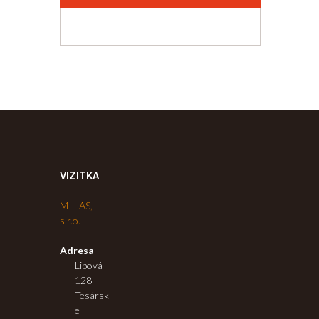
VIZITKA
MIHAS,
s.r.o.
Adresa
Lipová
128
Tesársk
e