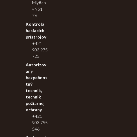
Mlyňan
y 951
76
Kontrola
hasiacich
prístrojov
+421
903 975
723
Autorizov
aný
bezpečnos
tný
technik,
technik
požiarnej
ochrany
+421
903 755
546